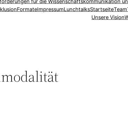
sforderungen für die Wissenschaftskommunikation un
klusion
Formate
Impressum
Lunchtalks
Startseite
Team
Unsere Vision
W
imodalität