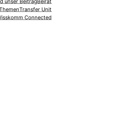
d unser Beitrag
Beirat
Themen
Transfer Unit
isskomm Connected